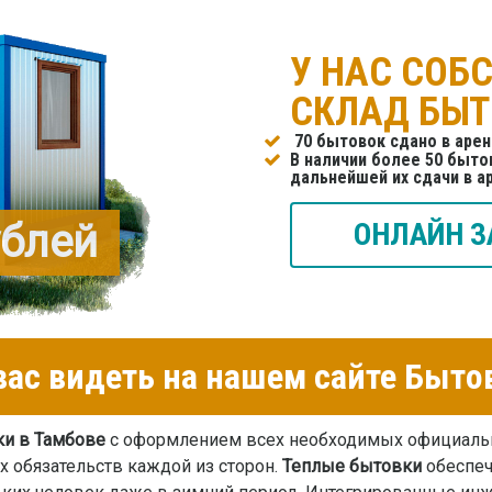
У НАС СОБ
СКЛАД БЫ
70 бытовок сдано в арен
В наличии более 50 бытов
дальнейшей их сдачи в а
ублей
ОНЛАЙН З
ас видеть на нашем сайте Быто
ки в Тамбове
с оформлением всех необходимых официальн
 обязательств каждой из сторон.
Теплые бытовки
обеспеч