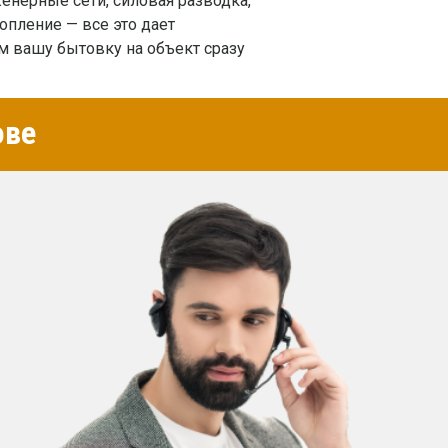
енерные сети, силовая разводка,
опление — все это дает
 вашу бытовку на объект сразу
ове